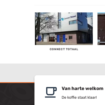
N JACK’S
CONNECT TOTAAL
Van harte welkom
De koffie staat klaar!