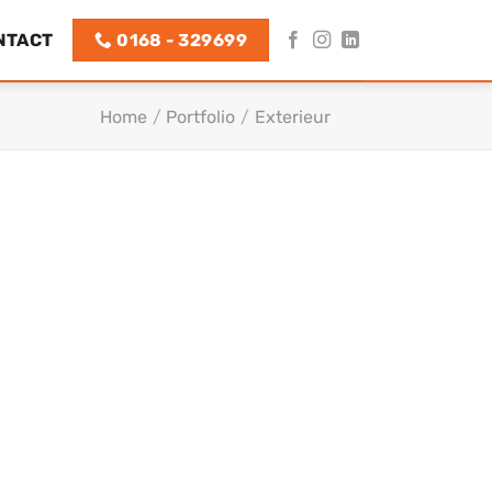
NTACT
0168 - 329699
Home
/
Portfolio
/
Exterieur