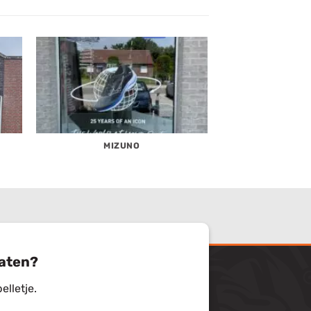
MIZUNO
raten?
elletje.